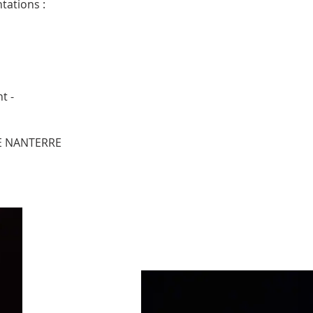
tations :
t -
DE NANTERRE