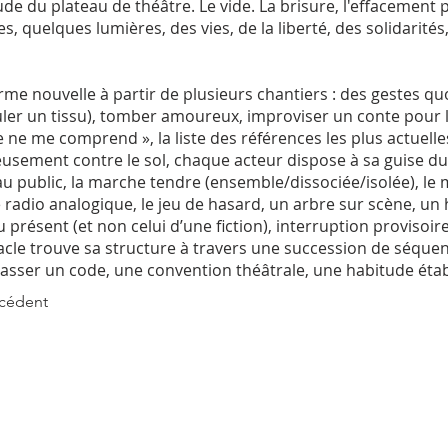
tude du plateau de théâtre. Le vide. La brisure, l'effacement 
s, quelques lumières, des vies, de la liberté, des solidarités,
e nouvelle à partir de plusieurs chantiers : des gestes qu
uler un tissu), tomber amoureux, improviser un conte pour l
ne me comprend », la liste des références les plus actuelles
sement contre le sol, chaque acteur dispose à sa guise du
u public, la marche tendre (ensemble/dissociée/isolée), l
e radio analogique, le jeu de hasard, un arbre sur scène, u
u présent (et non celui d’une fiction), interruption proviso
tacle trouve sa structure à travers une succession de séque
asser un code, une convention théâtrale, une habitude établ
écédent