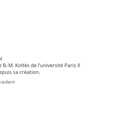
l
B.-M. Koltès de l’université Paris X
epuis sa création.
écédent