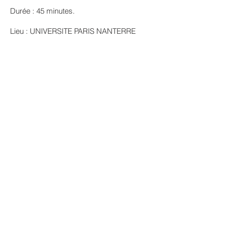
Durée : 45 minutes.
Lieu : UNIVERSITE PARIS NANTERRE
- Au Plato9 de la Maison de l’Etudiant -
31 mai : 18h
- En salle 218 du bâtiment L -
1er juin : 20h, 2 juin : 20h, 6 juin : 20h, 7
juin : 19h
Photos du spectacle
© LES INDIFFÉRENTS
CONTACT
compagnielesindifferents@gmail.com
06 77 11 80 02
Université Paris Nanterre
200 avenue de la République 92000
NANTERRE