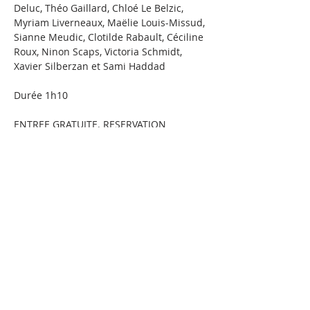
Deluc, Théo Gaillard, Chloé Le Belzic, 
Myriam Liverneaux, Maëlie Louis-Missud, 
Sianne Meudic, Clotilde Rabault, Céciline 
Roux, Ninon Scaps, Victoria Schmidt, 
Xavier Silberzan et Sami Haddad
Durée 1h10
ENTREE GRATUITE. RESERVATION 
IMPERATIVE.
REPRESENTATIONS : 
UNIVERSITE PARIS NANTERRE, 
Batiment Ricoeur, salle 218
Lundi 2 juin 2025 à 19h30
Mercredi 4 juin 2025 à 19h30
Jeudi 5 juin 2025 à 19h30
Vendredi 6 juin 2025 à 19h30
THÉÂTRE DE LA SALLE DES FETES, 2 
rue des Anciennes Mairies 92000 