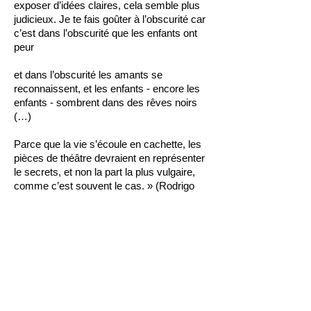
exposer d’idées claires, cela semble plus
judicieux. Je te fais goûter à l’obscurité car
c’est dans l’obscurité que les enfants ont
peur
et dans l’obscurité les amants se
reconnaissent, et les enfants - encore les
enfants - sombrent dans des rêves noirs
(…)
Parce que la vie s’écoule en cachette, les
pièces de théâtre devraient en représenter
le secrets, et non la part la plus vulgaire,
comme c’est souvent le cas. » (Rodrigo
Garcia)
J’AI ACHETE UNE PELLE CHEZ IKEA
POUR CREUSER MA TOMBE est un
spectacle issu d’un atelier annuel mené à
l’Université Paris Ouest Nanterre par
Jean-Noël Dahan, au sein de l’Ecole et
Compagnie de théâtre universitaire Les
Indifférents (la plus ancienne association