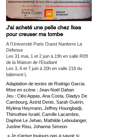
J'ai acheté une pelle chez Ikea
pour creuser ma tombe
A l'Université Paris Ouest Nanterre La
Défense
Les 31 mai, 1 et 2 juin à 19h en salle R09
de la Maison de l’Etudiant
Les 3, 6 et 7 juin à 20h en salle 218 du
bâtiment L
Adaptation de textes de Rodrigo Garcia
Mise en scène : Jean-Noël Dahan
Jeu : Cléo Appas, Ana Costa, Gladys De
Cambourg, Astrid Denis, Sarah Guérin,
Myléna Heymann, Jeffrey Houngbadji,
Thimothee Israël, Camille Lacambre,
Daphné Le Jehan, Mathilde Leboulanger,
Justine Riou, Johanna Simeon
« Je n’arrive toujours pas à savoir si